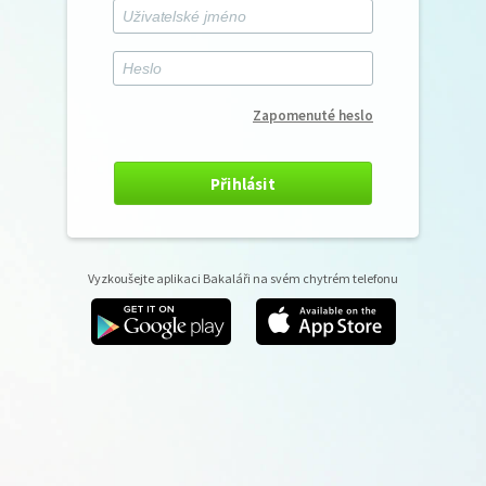
Zapomenuté heslo
Přihlásit
Vyzkoušejte aplikaci Bakaláři na svém chytrém telefonu